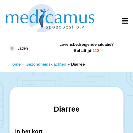
Doorgaan naar content
Huisartsenposten Harderwijk - Spoedpost Medicamus
Levensbedreigende situatie?
Laden
Bel altijd
112
Home
»
Gezondheidsklachten
»
Diarree
Diarree
In het kort