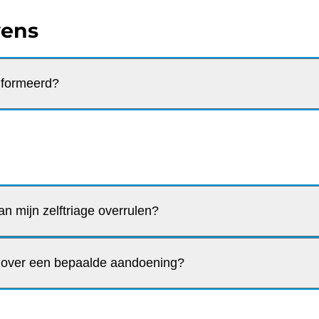
vens
nformeerd?
an mijn zelftriage overrulen?
 over een bepaalde aandoening?