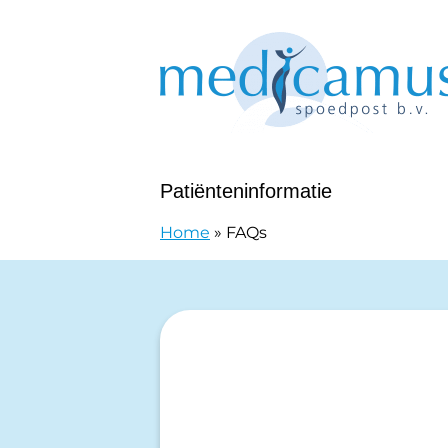
Doorgaan naar content
Huisartsenposten Harderwijk - Sp
Patiënteninformatie
Home
»
FAQs