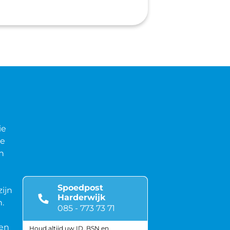
ie
de
n
Spoedpost
zijn
Harderwijk
.
085 - 773 73 71
sen
Houd altijd uw ID, BSN en