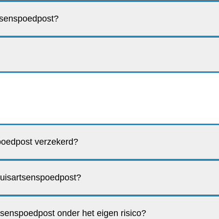
tsenspoedpost?
spoedpost verzekerd?
huisartsenspoedpost?
tsenspoedpost onder het eigen risico?