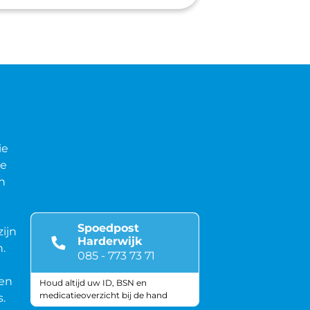
ie
de
n
Spoedpost
zijn
Harderwijk
.
085 - 773 73 71
sen
Houd altijd uw ID, BSN en
medicatieoverzicht bij de hand
.