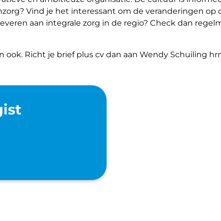
senzorg? Vind je het interessant om de veranderingen op
leveren aan integrale zorg in de regio? Check dan regel
kan ook. Richt je brief plus cv dan aan Wendy Schuiling
ist
ure Triagist