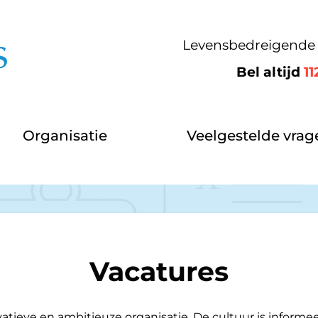
Levensbedreigende 
Bel altijd
11
oedpost Medicamus
Organisatie
Veelgestelde vrag
Vacatures
atieve en ambitieuze organisatie. De cultuur is informe