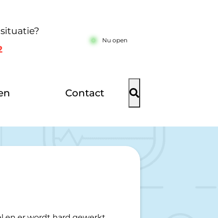
situatie?
Nu open
2
en
Contact
el en er wordt hard gewerkt.