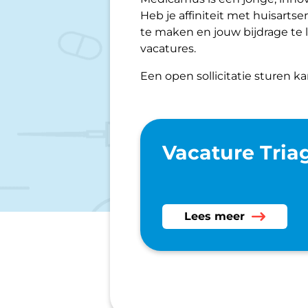
Heb je affiniteit met huisart
te maken en jouw bijdrage te 
vacatures.
Een open sollicitatie sturen 
Vacature Triag
Lees meer over Vacat
Lees meer