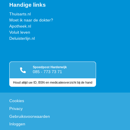
Handige links
Thuisarts.nl
Moet ik naar de dokter?
Apotheek.nl
Voluit leven
Deluisterlijn.nl
Spoedpost Harderwijk
085 - 773 73 71
Houd altijd uw ID, BSN en medicatieoverzicht bij de hand
Keurmerken
Cookies
Privacy
Gebruiksvoorwaarden
Inloggen