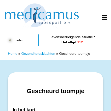
Doorgaan naar content
Huisartsenposten Harderwijk - Spoedpost Medicamus
Levensbedreigende situatie?
Laden
Bel altijd
112
Home
»
Gezondheidsklachten
»
Gescheurd toompje
Gescheurd toompje
In het kort