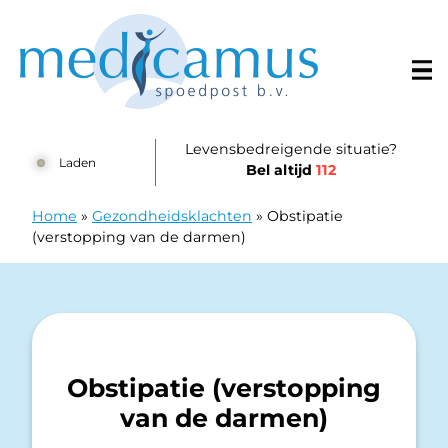
Doorgaan naar content
Huisartsenposten Harderwijk - Spoedpost Medicamus
Levensbedreigende situatie?
Laden
Bel altijd
112
Home
»
Gezondheidsklachten
»
Obstipatie
(verstopping van de darmen)
Obstipatie (verstopping
van de darmen)